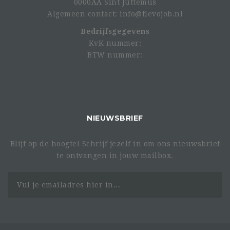
0000AA Sint Juttemus
Algemeen contact: info@flevojob.nl
Bedrijfsgegevens
KvK nummer:
BTW nummer:
NIEUWSBRIEF
Blijf op de hoogte! Schrijf jezelf in om ons nieuwsbrief
te ontvangen in jouw mailbox.