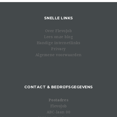
https://dzen.ru/a/aeYZBVPY7TVE0ye-?
share_to=link
SNELLE LINKS
Over FlevoJob
Lees onze blog
Handige internetlinks
Privacy
Algemene voorwaarden
CONTACT & BEDRIJFSGEGEVENS
Postadres
FlevoJob
ABC-laan 00