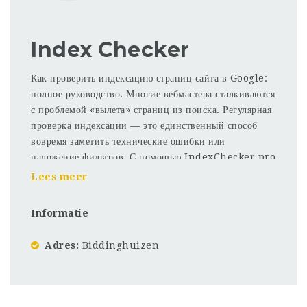
Index Checker
Как проверить индексацию страниц сайта в Google:
полное руководство. Многие вебмастера сталкиваются
с проблемой «вылета» страниц из поиска. Регулярная
проверка индексации — это единственный способ
вовремя заметить технические ошибки или
наложение фильтров. С помощью IndexChecker.pro
вы можете проводить массовый аудит своего
Lees meer
ссылочного профиля. Сервис работает через
актуальные прокси и эмулирует реальные запросы,
Informatie
что гарантирует достоверность данных. Больше не
нужно вводить капчу вручную или проверять каждый
Adres
Biddinghuizen
URL через оператор «site:». Просто загрузите список,
и через несколько минут у вас будет полный отчет.
Это лучший способ держать руку на пульсе вашего
SEO-продвижения.